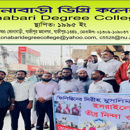
কোনাবাড়ী ডিগ্রি কলেজ
স্থাপিত: ১৯৯৫ খ্রী:
ডাকঘর:কোনাবাড়ী, গাজীপুর মহানগর, গাজীপুর-১৩৪৬,০১৩০৯-১০৯০৩৭
Email: konabaridegreecollege@yahoo.com