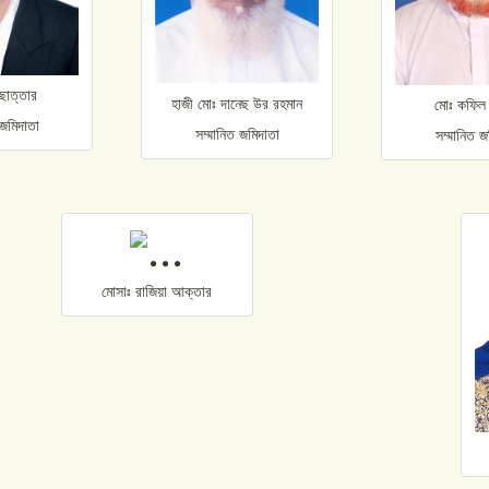
ছাত্তার
হাজী মােঃ দানেছ উর রহমান
মােঃ কফিল 
 জমিদাতা
সম্মানিত জমিদাতা
সম্মানিত জ
মােসাঃ রাজিয়া আক্তার