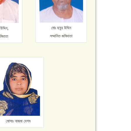
মােঃ ছবুর উদ্দিন
উদ্দিন,
সম্মানিত জমিদাতা
মিদাতা
মােসাঃ নাজমা বেগম