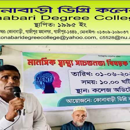
কোনাবাড়ী ডিগ্রি কলেজ
স্থাপিত: ১৯৯৫ খ্রী:
ডাকঘর:কোনাবাড়ী, গাজীপুর মহানগর, গাজীপুর-১৩৪৬,০১৩০৯-১০৯০৩৭
Email: konabaridegreecollege@yahoo.com