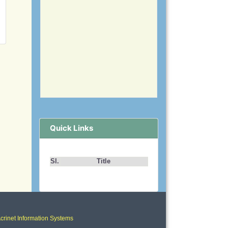
Quick Links
Sl.
Title
crinet Information Systems