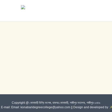
Copyright @ কোনাবাড়ী ডিগ্রি কলেজ, ডাকঘর:কোনাবাড়ী, গাজীপুর মহানগর, গাজীপুর-১৩৪৬
-, E-mail: Email: konabaridegreecollege@yahoo.com || Design and developed by :
A