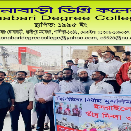
কোনাবাড়ী ডিগ্রি কলেজ
স্থাপিত: ১৯৯৫ খ্রী:
ডাকঘর:কোনাবাড়ী, গাজীপুর মহানগর, গাজীপুর-১৩৪৬,০১৩০৯-১০৯০৩৭
Email: konabaridegreecollege@yahoo.com