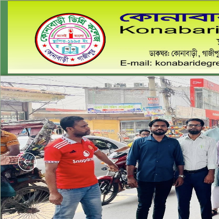
কো
ডাকঘর:কোনাব
Email: