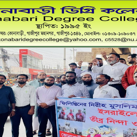
কোনাবাড়ী ডিগ্রি কলেজ
স্থাপিত: ১৯৯৫ খ্রী:
ডাকঘর:কোনাবাড়ী, গাজীপুর মহানগর, গাজীপুর-১৩৪৬,০১৩০৯-১০৯০৩৭
Email: konabaridegreecollege@yahoo.com