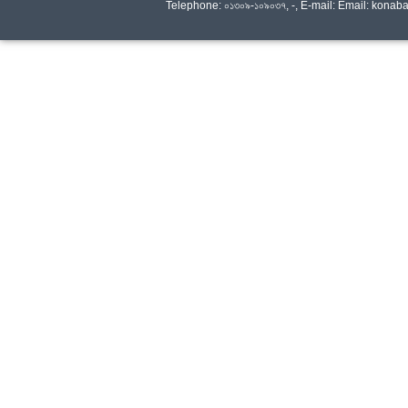
Telephone: ০১৩০৯-১০৯০৩৭, -, E-mail: Email: kon