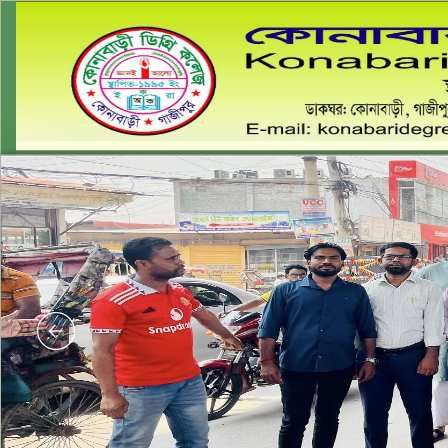
কো
ডাকঘর:কোনাব
Email: